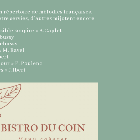
 répertoire de mélodies françaises.
être servies, d’autres mijotent encore.
isible soupire » A.Caplet
ebussy
Debussy
» M. Ravel
bert
mour » F. Poulenc
s » J.Ibert