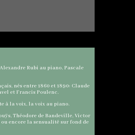
 Alexandre Rubi au piano, Pascale
ais, nés entre 1860 et 1890: Claude
avel et Francis Poulenc.
e à la voix, la voix au piano.
Louÿs, Théodore de Bandeville, Victor
 ou encore la sensualité sur fond de