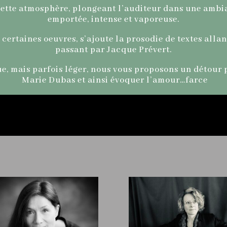
cette atmosphère, plongeant l’auditeur dans une ambia
emportée, intense et vaporeuse.
e certaines oeuvres, s’ajoute la prosodie de textes al
passant par Jacque Prévert.
ue, mais parfois léger, nous vous proposons un détour 
Marie Dubas et ainsi évoquer l’amour…farce