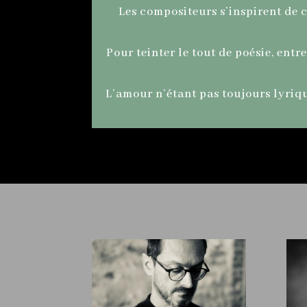
Les compositeurs s’inspirent de 
Pour teinter le tout de poésie, entr
L’amour n’étant pas toujours lyriq