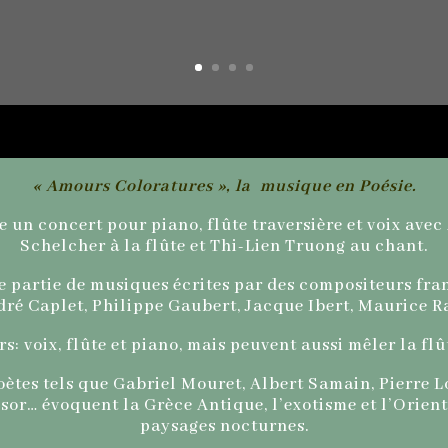
« Amours Coloratures »,
la musique en Poésie.
 un concert pour piano, flûte traversière et voix avec
Schelcher à la flûte et Thi-Lien Truong au chant.
partie de musiques écrites par des compositeurs franç
ré Caplet, Philippe Gaubert, Jacque Ibert, Maurice R
s: voix, flûte et piano, mais peuvent aussi mêler la flût
oètes tels que Gabriel Mouret, Albert Samain, Pierre 
sor… évoquent la Grèce Antique, l’exotisme et l’Orient
paysages nocturnes.