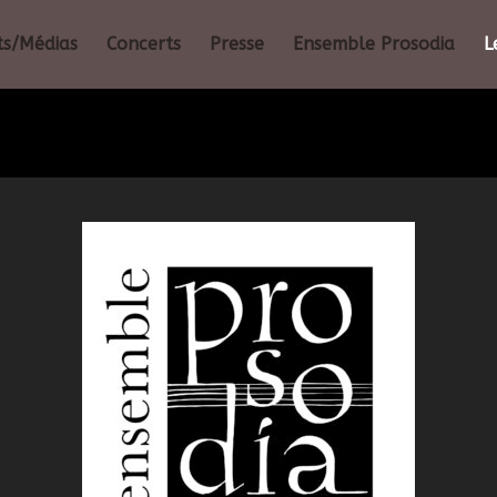
ts/Médias
Concerts
Presse
Ensemble Prosodia
L