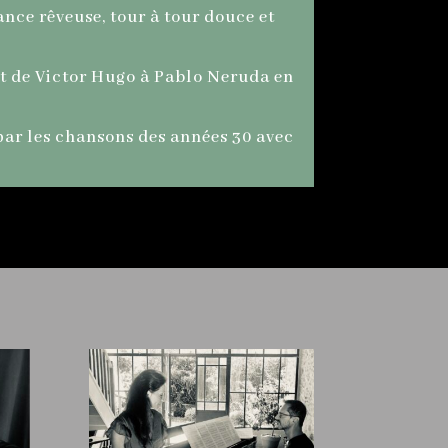
nce rêveuse, tour à tour douce et
lant de Victor Hugo à Pablo Neruda en
par les chansons des années 30 avec