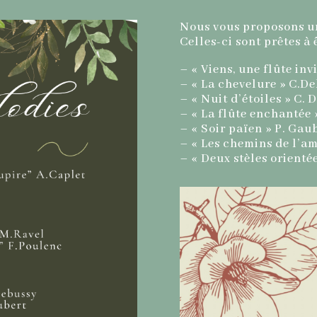
Nous vous proposons un
Celles-ci sont prêtes à 
– « Viens, une flûte inv
– « La chevelure » C.D
– « Nuit d’étoiles » C. 
– « La flûte enchantée 
– « Soir païen » P. Gau
– « Les chemins de l’a
– « Deux stèles orientée