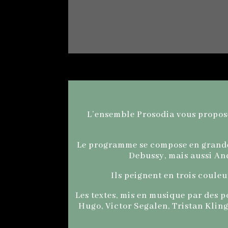
L’ensemble Prosodia vous propose
Le programme se compose en grande 
Debussy, mais aussi And
Ils peignent en trois couleur
Les textes, mis en musique par des p
Hugo, Victor Segalen, Tristan Kling