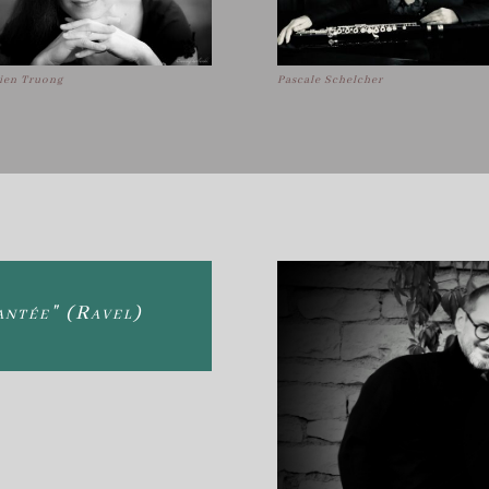
ien Truong
Pascale Schelcher
antée" (Ravel)