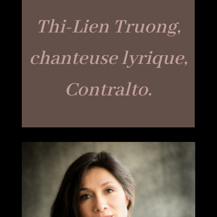
Thi-Lien Truong,
chanteuse lyrique,
Contralto.