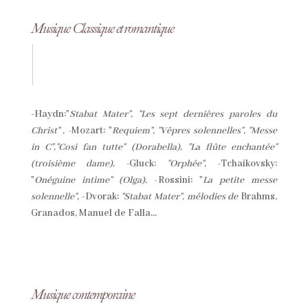
Musique Classique et romantique
-Haydn:"
Stabat Mater", "Les sept dernières paroles du
Christ" , -
Mozart: "
Requiem", "Vêpres solennelles", "Messe
in C","Cosi fan tutte" (Dorabella), "La flûte enchantée"
(troisième dame), -
Gluck:
"Orphée", -
Tchaikovsky:
"
Onéguine intime" (Olga), -
Rossini: "
La petite messe
solennelle",
-Dvorak:
"Stabat Mater", mélodies de
Brahms,
Granados, Manuel de Falla...
Musique contemporaine