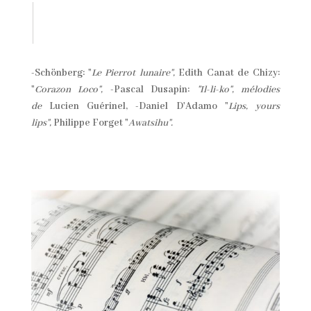
-Schönberg: "
Le Pierrot lunaire",
Edith Canat de Chizy:
"
Corazon Loco",
-Pascal Dusapin:
"Il-li-ko", mélodies
de
Lucien Guérinel, -Daniel D'Adamo "
Lips, yours
lips",
Philippe Forget "
Awatsihu".